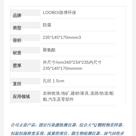
LOOBO/路博环保
品牌
防腐
类型
235*145*170mmm3
容积
聚氨酯
材质
外尺寸/mm340*234*235内尺寸
壁厚
235*145*170mmmm
孔径 1.5cm
直径
农林牧渔,地矿,建材/家具,道路/轨道/船
应用领域
舶,汽车及零部件