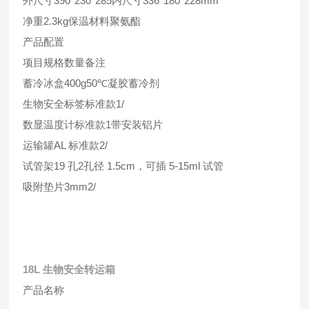
外尺寸390*230*285内尺寸336*180*228mm
净重2.3kg保温材料聚氨酯
产品配置
项目规格数量备注
蓄冷冰盒400g50℃凝胶蓄冷剂
生物安全标签标准款1/
数显温度计标准款1带安装铝片
运输罐AL 标准款2/
试管架19 孔2孔径 1.5cm，可插 5-15ml 试管
吸附垫片3mm2/
18L 生物安全转运箱
产品名称