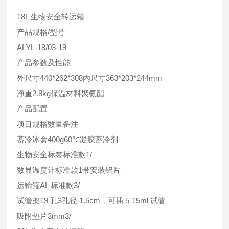
18L 生物安全转运箱
产品规格/型号
ALYL-18/03-19
产品参数及性能
外尺寸440*262*308内尺寸363*203*244mm
净重2.8kg保温材料聚氨酯
产品配置
项目规格数量备注
蓄冷冰盒400g60℃凝胶蓄冷剂
生物安全标签标准款1/
数显温度计标准款1带安装铝片
运输罐AL 标准款3/
试管架19 孔3孔径 1.5cm，可插 5-15ml 试管
吸附垫片3mm3/