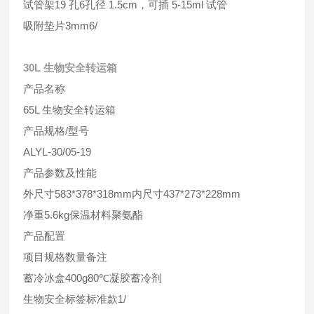
试管架19 孔6孔径 1.5cm，可插 5-15ml 试管
吸附垫片3mm6/
30L 生物安全转运箱
产品名称
65L 生物安全转运箱
产品规格/型号
ALYL-30/05-19
产品参数及性能
外尺寸583*378*318mm内尺寸437*273*228mm
净重5.6kg保温材料聚氨酯
产品配置
项目规格数量备注
蓄冷冰盒400g80℃凝胶蓄冷剂
生物安全标签标准款1/