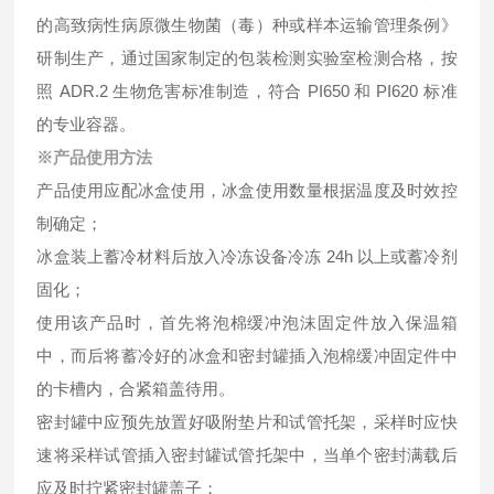
的高致病性病原微生物菌（毒）种或样本运输管理条例》
研制生产，通过国家制定的包装检测实验室检测合格，按
照 ADR.2 生物危害标准制造，符合 PI650 和 PI620 标准
的专业容器。
※产品使用方法
产品使用应配冰盒使用，冰盒使用数量根据温度及时效控
制确定；
冰盒装上蓄冷材料后放入冷冻设备冷冻 24h 以上或蓄冷剂
固化；
使用该产品时，首先将泡棉缓冲泡沫固定件放入保温箱
中，而后将蓄冷好的冰盒和密封罐插入泡棉缓冲固定件中
的卡槽内，合紧箱盖待用。
密封罐中应预先放置好吸附垫片和试管托架，采样时应快
速将采样试管插入密封罐试管托架中，当单个密封满载后
应及时拧紧密封罐盖子；