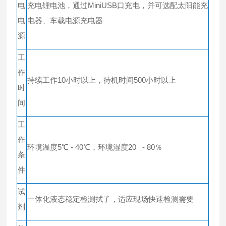
电
充电锂电池，通过MiniUSB口充电，并可选配太阳能充
电
电器、车载电源充电器
源
工
作
持续工作10小时以上，待机时间500小时以上
时
间
工
作
环境温度5℃ - 40℃，环境湿度20 - 80％
条
件
试
一体化液态稳定检测拭子，适应现场快速检测需要
剂