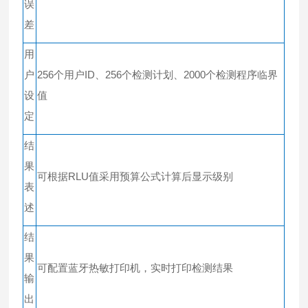
误
差
用
户
256个用户ID、256个检测计划、2000个检测程序临界
设
值
定
结
果
可根据RLU值采用预算公式计算后显示级别
表
述
结
果
可配置蓝牙热敏打印机，实时打印检测结果
输
出