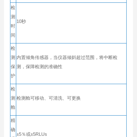
检
测
10秒
时
间
检
测
内置倾角传感器，当仪器倾斜超过范围，将中断检
保
测，保障检测的准确性
护
检
测
检测舱可移动、可清洗、可更换
舱
精
确
±5％或±5RLUs