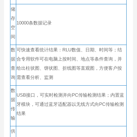
储
存
10000条数据记录
空
间
数
可快速查看统计结果：RLU数值、日期、时间等；结
据
合专用软件可在电脑上按时间、地点等条件查询，并
查
给出柱状图、饼状图、折线图等直观图，方便客户按
询
需查看分析、监测
数
USB接口，可实时检测并向PC传输检测结果；内置蓝
据
牙模块，可通过蓝牙适配器以无线方式向PC传输检测
传
结果
输
供