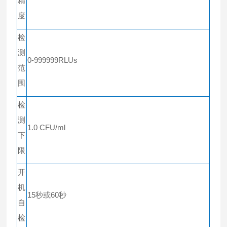
精
度
检
测
0-999999RLUs
范
围
检
测
1.0 CFU/ml
下
限
开
机
15秒或60秒
自
检