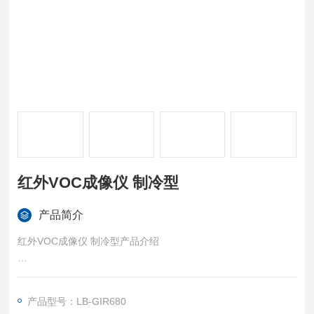
红外VOC成像仪 制冷型
产品简介
红外VOC成像仪 制冷型产品介绍
LB-GIR680型VOCS气体检漏红外热像仪是一种非接触式VOCS
气体检漏仪器，它能够快速扫描VOCS天然气管道和设备，以热
产品型号：LB-GIR680
图像方式实时、直观定位VOCs气体泄漏点并精确测温，实现VO