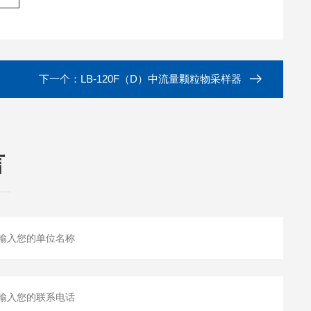
下一个：
LB-120F（D）中流量颗粒物采样器
言