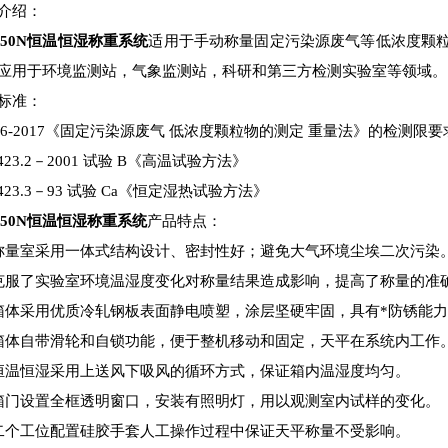
介绍：
350N
恒温恒湿称重系统
适用于手动称量固定污染源废气等低浓度颗粒
应用于环境监测站，气象监测站，科研和第三方检测实验室等领域。
标准：
836-2017《固定污染源废气 低浓度颗粒物的测定 重量法》的检测限要
423.2－2001 试验 B《高温试验方法》
2423.3－93 试验 Ca《恒定湿热试验方法》
350N
恒温恒湿称重系统
产品特点：
称量室采用一体式结构设计、密封性好；避免大气环境尘埃二次污染
克服了实验室环境温湿度变化对称量结果造成影响，提高了称量的准
箱体采用优质冷轧钢板表面静电喷塑，涂层坚硬牢固，具有*防锈能
箱体自带滑轮和自锁功能，便于整机移动和固定，天平在系统内工作
恒温恒湿采用上送风下吸风的循环方式，保证箱内温湿度均匀。
箱门设置全框透明窗口，安装有照明灯，用以观测室内试样的变化。
二个工位配置硅胶手套人工操作过程中保证天平称量不受影响。