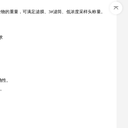
物的重量，可满足滤膜、3#滤筒、低浓度采样头称量。
求
。
确性。
力。
。