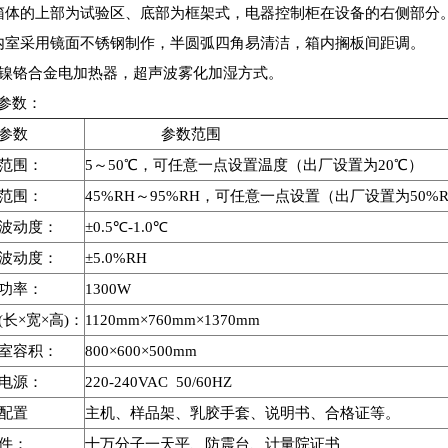
箱体的上部为试验区、底部为框架式，电器控制柜在设备的右侧部分
内室采用镜面不锈钢制作，半圆弧四角易清洁，箱内搁板间距调。
、镍铬合金电加热器，超声波雾化加湿方式。
参数：
参数
参数范围
范围：
5～50℃，可任意一点设置温度（出厂设置为20℃）
范围：
45%RH～95%RH，可任意一点设置（出厂设置为50%
波动度：
±0.5℃-1.0℃
波动度：
±5.0%RH
功率：
1300W
(长×宽×高)：
1120mm×760mm×1370mm
室容积：
800×600×500mm
电源：
220-240VAC 50/60HZ
配置
主机、样品架、乳胶手套、说明书、合格证等。
件：
十万分子一天平、防震台、计量院证书