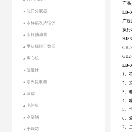
产品
瓶口分液器
LB-
广泛
水样蒸发浓缩仪
执行
水样抽滤器
HJ
甲状腺肺计数器
GB2
GB
离心机
LB-
温度计
1、
索氏提取器
2、
3、
蒸馏
4、
电热板
5、
水浴锅
6、
7、
干燥箱