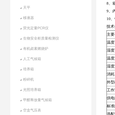
8、
天平
9、
移液器
10
技术
荧光定量PCR仪
主要
生物安全柜质量检测仪
温度
有机卤素燃烧炉
湿度
温度
人工气候箱
湿度
培养箱
消耗
粉碎机
外型
光照培养箱
工作
供电
甲醛释放量气候箱
标准
空盒气压表
选配