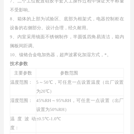
7、
二个工位
配置硅胶手套人工操作过程中保证天平称量
不受影响
。
8、
箱体的上部为试验区、底部为框架式，电器控制柜在
设备的右侧部分。设计合理，经久耐用
。
9、
内室采用镜面不锈钢制作，半圆弧四角易清洁，箱内
搁板间距调。
10、
镍铬合金电加热器
，
超声波雾化加湿方式，*
。
技术参数
主要参数
参数范围
温度范围：
5
～
5
0℃，可任意一点设置温度（出厂设置
为20℃）
湿度范围：
4
5
%RH～
95
%RH，可任意一点设置（出厂
设置为50%RH）
温度波动
±0.
5
℃
-1.0
℃
度：