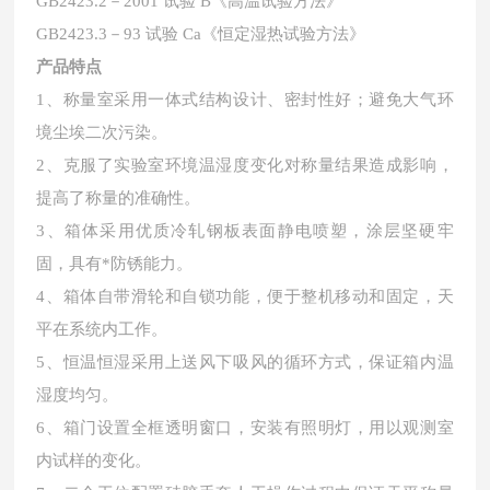
GB2423.2－2001 试验 B《高温试验方法》
GB2423.3－93 试验 Ca《恒定湿热试验方法》
产品特点
1、
称量室采用一体式结构设计、密封性好；避免大气环
境尘埃二次污染
。
2、
克服了实验室环境温湿度变化对称量结果造成影响，
提高了称量的准确性
。
3、
箱体采用优质冷轧钢板表面静电喷塑，涂层坚硬牢
固，具有*防锈能力
。
4、
箱体自带滑轮和自锁功能，便于整机移动和固定，天
平在系统内工作
。
5、
恒温恒湿采用上送风下吸风的循环方式，保证箱内温
湿度均匀
。
6、
箱门设置全框透明窗口，
安装有照明灯，
用以观测室
内试样的变化
。