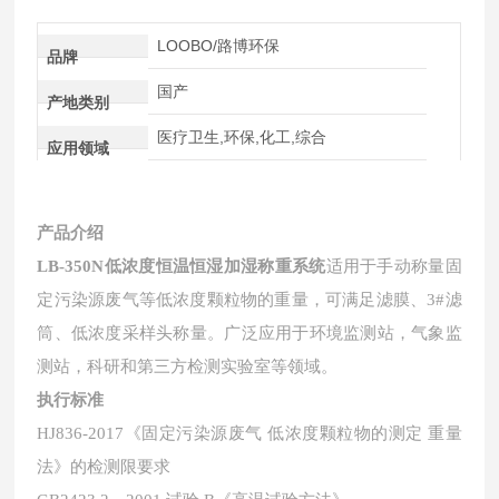
LOOBO/路博环保
品牌
国产
产地类别
医疗卫生,环保,化工,综合
应用领域
产品介绍
低浓度恒温恒湿加湿称重系统
LB-350N
适用于手动称量固
定污染源废气等低浓度颗粒物的重量
，
可满足滤膜、3#滤
筒、低浓度采样头称量
。
广泛应用于环境监测站，气象监
测站，科研和第三方检测实验室等领域
。
执行标准
HJ836-2017《固定污染源废气 低浓度颗粒物的测定 重量
法》的检测限
要求