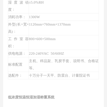
湿度波动
±
5
.0%RH
度：
消耗功率
：
1300W
外型(长×宽×
1120
mm×7
60
mm×
1370
mm
高)：
工作室容
800
×
600
×
500mm
积
：
供电电源：
220-240VAC 50/60HZ
主机、样品架、乳胶手套、说明书、合格证
标准配置
等。
选配件：
十万分子一天平、防震台、计量院证书
低浓度恒温恒湿加湿称重系统