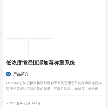
低浓度恒温恒湿加湿称重系统
产品简介
LB-350N低浓度恒温恒湿加湿称重系统适用于手动称量固定污染
源废气等低浓度颗粒物的重量，可满足滤膜、3#滤筒、低浓度采
样头称量。广泛应用于环境监测站，气象监测站，科研和第三方
检测实验室等领域。
产品型号：LB-350N