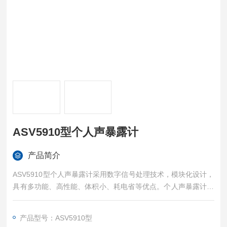
ASV5910型个人声暴露计
产品简介
ASV5910型个人声暴露计采用数字信号处理技术，模块化设计，
具有多功能、高性能、体积小、耗电省等优点。个人声暴露计符
合GB/T 15952-2010的要求，个人声暴露计性能符合GB/T 3785
-2010和IEC 61672:2013标准对2级的要求，对射频场敏感度属X
产品型号：ASV5910型
类。可以同时测量指数平均声压级、等效声级、统计声级、声暴