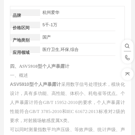
杭州爱华
品牌
5千-1万
价格区间
国产
产地类别
医疗卫生,环保,综合
应用领域
四、
ASV5910型个人声暴露计
一、
概述
ASV5910型个人声暴露计
采用数字信号处理技术，模块化
设计，具有多功能、高性能、体积小、耗电省等优点。个
人声暴露计符合GB/T 15952-2010的要求，个人声暴露计
性能符合GB/T 3785-2010和IEC 61672:2013标准对2级的
要求，对射频场敏感度属X类。
可以同时测量指数平均声压级、等效声级、统计声级、声