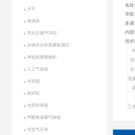
各处
天平
萃取
移液器
多通
内部
荧光定量PCR仪
技术
生物安全柜质量检测仪
有机卤素燃烧炉
控
人工气候箱
压
流
培养箱
粉碎机
光照培养箱
工
甲醛释放量气候箱
空盒气压表