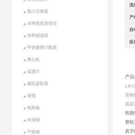
流
瓶口分液器
产
水样蒸发浓缩仪
自
水样抽滤器
应
甲状腺肺计数器
离心机
温度计
产品
索氏提取器
LB-
加热
蒸馏
其应
电热板
性能
水浴锅
整机
真空
干燥箱