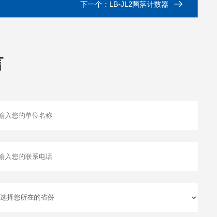
下一个：
LB-JL2菌落计数器
言