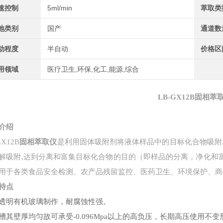
速控制
5ml/min
萃取类
地类别
国产
通道数
动程度
半自动
价格区
用领域
医疗卫生,环保,化工,能源,综合
LB-GX12B
固相萃
介绍
GX12B
固相萃取仪
是利用固体吸附剂将液体样品中的目标化合物吸附
解吸附,达到分离和富集目标化合物的目的（即样品的分离，净化和
用于各类食品安全检测、农产品残留监控、医药卫生、环境保护、商
特点
透明有机玻璃制作，耐腐蚀性强。
槽其壁厚均匀故可承受-0.096Mpa以上的高负压，长期高压使用不变