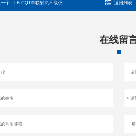
上一个：
LB-CQ1单联射流萃取仪
返回列表
在线留