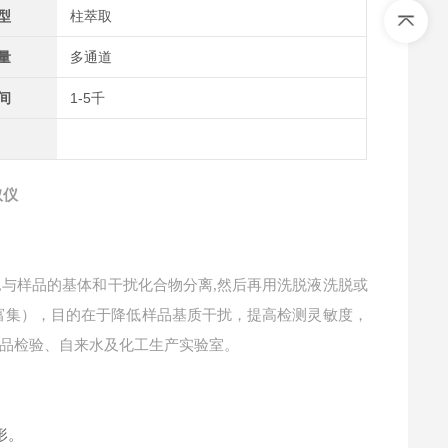
型
柱萃取
量
多通道
间
1-5千
取仪
,与样品的基体和干扰化合物分离,然后再用洗脱液洗脱或
富集），目的在于降低样品基质干扰，提高检测灵敏度，
品检验、自来水及化工生产实验室。
形。