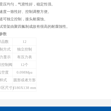
受压均匀，气密性好，稳定性强。
速度一致性好、控制调整方便。
道可独立控制，接头耐腐蚀。
试管架由聚四氟制成故有很高的耐腐蚀性。
参数
样品数
12
制方式
独立
控制
力显示
有压力表
量控制阀
12个
真空度
0.098Mpa
样式
圆形或者方形
作区尺寸
∮180X138 mm