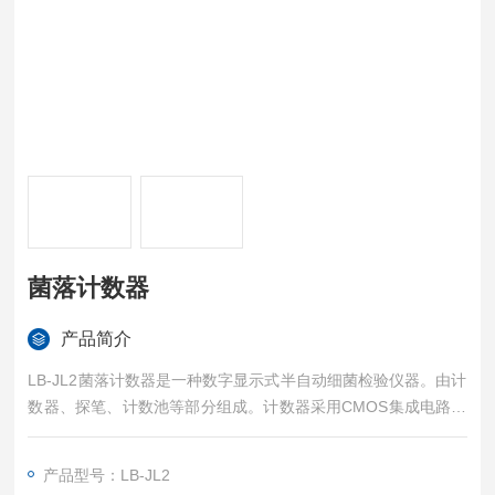
菌落计数器
产品简介
LB-JL2菌落计数器是一种数字显示式半自动细菌检验仪器。由计
数器、探笔、计数池等部分组成。计数器采用CMOS集成电路设
计，黑色纵深背景式记数池内，采用节能环形灯侧射照明，菌落
对比清楚。产品广泛用于食品、饮料、药品、生物制品、卫生用
产品型号：LB-JL2
品、饮用水、工业废水、临床标本中细菌数的检验。