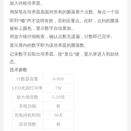
放入待检培养皿。
用探笔在培养皿底面对所有的菌落逐个点数。每点一个应
听到
“
嘟
”
声才说明有效，否则应重点。此时，点到的菌落
被标上颜色，显示数字自动累加。
用放大镜仔细检查，确认点数无遗漏，计数即已完毕。
显示屏内的数字即为该培养皿的菌落数。
记录数字后取出培养皿。按“复位”键，显示屏进入初始状
态。
技术参数
计数器容量
0-999
LED光源灯功率
7W
放大镜倍数
5-10倍
充电功能
有
充电待机时间
30天
语音报数
有