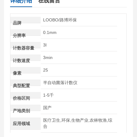
详细介绍
在线留言
LOOBO/路博环保
品牌
0.1mm
分辨率
3l
计数器容量
3min
计数速度
25
像素
半自动菌落计数仪
典型配置
1-5千
价格区间
国产
产地类别
医疗卫生,环保,生物产业,农林牧渔,综
应用领域
合