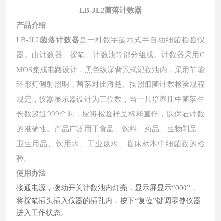
LB-JL2
菌落计数器
产品介绍
LB-JL
2
菌落计数器
是一种数字显示式半自动细菌检验仪
器。由计数器、探笔、计数池等部分组成。计数器采用C
MOS集成电路设计
，
黑色纵深背景式记数池内，采用节能
环形灯侧射照明，菌落对比清楚。按照细菌计数检验规程
规定，仪器显示器设计为三位数，当一只培养皿中菌落生
长数超过999个时，应将检验样品稀释重作，以保证计数
的准确性。产品广泛用于食品、饮料、药品、生物制品、
卫生用品、饮用水、工业废水、临床标本中细菌数的检
验。
使用办法
接通电源，拨动开关计数池内灯亮，显示屏显示“
000
”，
将探笔插头插入仪器的插孔内，按下“复位”键调零使仪器
进入工作状态。