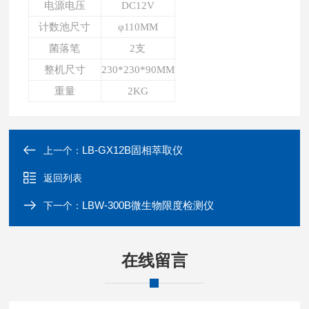
电源电压
DC12V
计数池尺寸
φ110MM
菌落笔
2支
整机尺寸
230*230*90MM
重量
2KG
LB-GX12B固相萃取仪
上一个：
返回列表
LBW-300B微生物限度检测仪
下一个：
在线留言