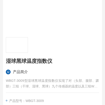
湿球黑球温度指数仪
产品简介
WBGT-3009型湿球黑球温度指数仪实现了对（头部、腹部、踝
部）三组（干球、湿球、黑球）九个传感器的温度以及三组WBG
T值和瞬时平均值、以及时段平均值进行同时检测和显示。并且
还增加了湿度检测传感器，更好地满足了广大客户的需要。可方
产品型号：WBGT-3009
便地应用在工业环境中，经评价环境的热强度，用来评价整个工