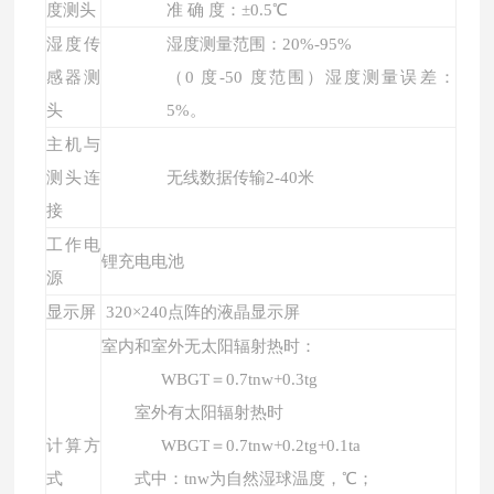
度测头
准 确 度：±0.5℃
湿度传
湿度测量范围：20%-95%
感器测
（0 度-50 度范围）湿度测量误差：
头
5%。
主机与
测头连
无线数据传输2-40米
接
工作电
锂充电电池
源
显示屏
320×240点阵的液晶显示屏
室内和室外无太阳辐射热时：
WBGT＝0.7tnw+0.3tg
室外有太阳辐射热时
计算方
WBGT＝0.7tnw+0.2tg+0.1ta
式
式中：tnw为自然湿球温度，℃；