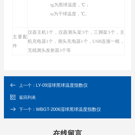
tg为黑球温度，℃；
ta为干球温度，℃。
仪器主机
1个
，
仪器测头架
3个，
三脚架
3个，主
主要配
机
充电器
1个，
测头充电器
1个，
USB连接
一根，
件
无线测头发射器
3个等
LY-09湿球黑球温度指数仪
上一个：
返回列表
WBGT-2006湿球黑球温度指数仪
下一个：
在线留言