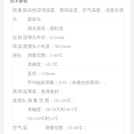
技术参数
测量探
自然湿球温度、黑球温度、空气温度
、湿度传感
头
器探头
测头形状：
圆柱
形
自然湿
测头外径：6±1mm
球温度
测头小长度：30±5mm
测头
测量范围：5-40℃
准确度：±0.5℃
直径：150mm
平均辐射系数：0.95（未抛光的黑球）；
黑球温
厚度：愈薄愈好；
度测头
测 量 范 围：20-120℃；
准
确度：20-50℃时±0.5℃
50-120℃时±1℃
空气温
测量范围：10-60℃；