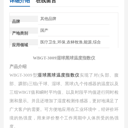
详细介绍
在线留言
其他品牌
品牌
国产
产地类别
医疗卫生,环保,农林牧渔,能源,综合
应用领域
WBGT-3009
湿球黑球温度指数仪
产品介绍
湿球黑球温度指数仪
WBGT-
3
00
9型
实现了对(头部、腹
部、踝部)三组(干球、湿球、黑球)九个传感器的温度以及
三组WBGT值和瞬时平均值、以及时段平均值进行同时检
测和显示。并且还增加了湿度检测传感器，更好地满足了
广大客户的需要。可方便地应用在工业环境中，经评价环
境的热强度
，
用来评价整个工作周期中人体所受的热强
度
。