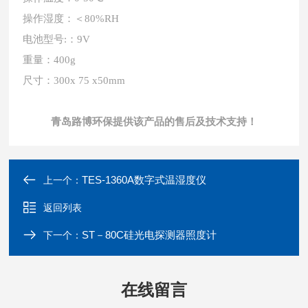
操作湿度：＜80%RH
电池型号:：9V
重量：400g
尺寸：300x 75 x50mm
青岛路博环保提供该产品的售后及技术支持！
TES-1360A数字式温湿度仪
上一个：
返回列表
ST－80C硅光电探测器照度计
下一个：
在线留言