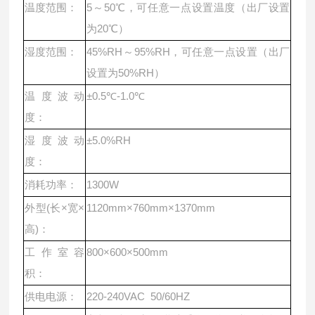
温度范围：
5～50℃，可任意一点设置温度（出厂设置
为20℃）
湿度范围：
45%RH～95%RH，可任意一点设置（出厂
设置为50%RH）
温度波动
±0.5℃-1.0℃
度：
湿度波动
±5.0%RH
度：
消耗功率：
1300W
外型(长×宽×
1120mm×760mm×1370mm
高)：
工作室容
800×600×500mm
积：
供电电源：
220-240VAC 50/60HZ