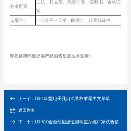
主机、样品架、乳胶手套、说明书、合格证
标准配置
等。
选配件：
十万分子一天平、防震台、计量院证书
青岛路博环保提供产品的售后及技术支持！
LB-100型电子孔口流量校准器中文菜单
上一个：
返回列表
LB-510全自动恒温恒湿称重系统厂家试验箱
下一个：