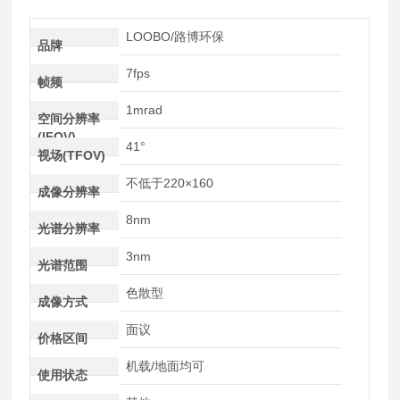
LOOBO/路博环保
品牌
7fps
帧频
1mrad
空间分辨率
(IFOV)
41°
视场(TFOV)
不低于220×160
成像分辨率
8nm
光谱分辨率
3nm
光谱范围
色散型
成像方式
面议
价格区间
机载/地面均可
使用状态