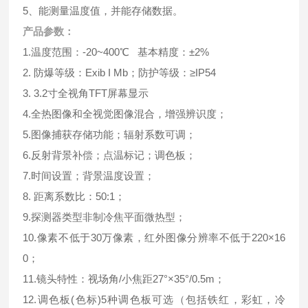
5、能测量温度值，并能存储数据。
产品参数：
1.温度范围：-20~400℃ 基本精度：±2%
2. 防爆等级：Exib I Mb；防护等级：≥IP54
3. 3.2寸全视角TFT屏幕显示
4.全热图像和全视觉图像混合，增强辨识度；
5.图像捕获存储功能；辐射系数可调；
6.反射背景补偿；点温标记；调色板；
7.时间设置；背景温度设置；
8. 距离系数比：50:1；
9.探测器类型非制冷焦平面微热型；
10.像素不低于30万像素，红外图像分辨率不低于220×16
0；
11.镜头特性：视场角/小焦距27°×35°/0.5m；
12.调色板(色标)5种调色板可选（包括铁红，彩虹，冷