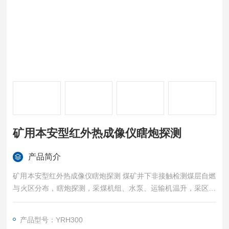
矿用本安型红外热成像仪瞎炮探测
产品简介
矿用本安型红外热成像仪瞎炮探测 煤矿井下非接触检测煤层自燃
与火区分布，瞎炮探测，采煤机组、水泵、运输机温升，采区变
电所及动力电缆的热故障检查等。同时，在地面上可用于检测变
电所各种电气设备、煤堆和矸石山的自燃等。在电力、冶金、石
产品型号：YRH300
化、环保及医疗等领域已得到广泛应用。