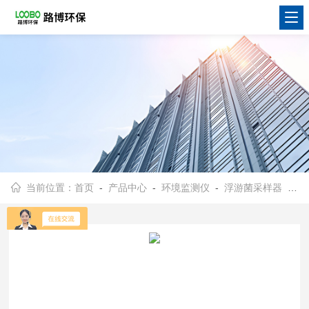
当前位置：
首页
-
产品中心
-
环境监测仪
-
浮游菌采样器
- FKC-I手持式浮游细尘菌采样器琼脂表面