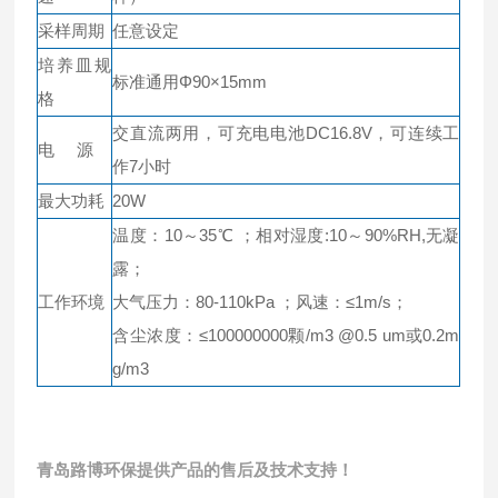
采样周期
任意设定
培养皿规
标准通用Φ90×15mm
格
交直流两用，可充电电池DC16.8V，可连续工
电 源
作7小时
最大功耗
20W
温度：10～35℃ ；相对湿度:10～90%RH,无凝
露；
工作环境
大气压力：80-110kPa ；风速：≤1m/s；
含尘浓度：≤100000000颗/m3 @0.5 um或0.2m
g/m3
青岛路博环保提供产品的售后及技术支持！