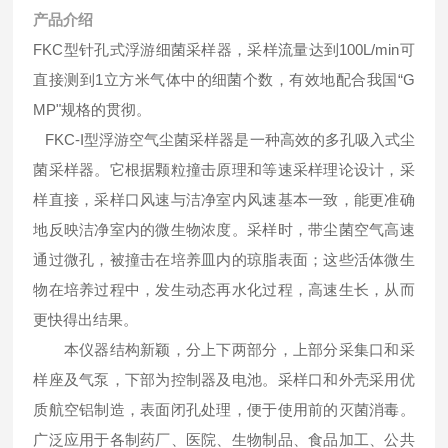
产品介绍
FKC型针孔式浮游细菌采样器，采样流量达到100L/min可
直接测到1立方米气体中的细菌个数，有效地配合我国“G
MP"规格的贯彻。
FKC-I型浮游空气尘菌采样器是一种高效的多孔吸入式尘
菌采样器。它根据颗粒撞击原理和等速采样理论设计，采
样直接，采样口风速与洁净室内风速基本一致，能更准确
地反映洁净室内的微生物浓度。采样时，带尘菌空气高速
通过微孔，被撞击在培养皿内的琼脂表面；这些活体微生
物在培养过程中，发生动态再水化过程，高速生长，从而
更快得出结果。
本仪器结构新颖，分上下两部分，上部分采集口和采
样座及气泵，下部为控制器及电池。采样口和外壳采用优
质航空铝制造，表面闭孔处理，便于使用前的灭菌消毒。
广泛应用于各制药厂、医院、生物制品、食品加工、公共