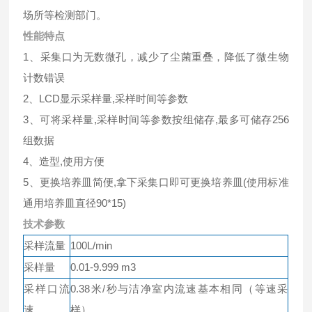
场所等检测部门。
性能特点
1、采集口为无数微孔，减少了尘菌重叠，降低了微生物
计数错误
2、LCD显示采样量,采样时间等参数
3、可将采样量,采样时间等参数按组储存,最多可储存256
组数据
4、造型,使用方便
5、更换培养皿简便,拿下采集口即可更换培养皿(使用标准
通用培养皿直径90*15)
技术参数
采样流量
100L/min
采样量
0.01-9.999 m3
采样口流
0.38米/秒与洁净室内流速基本相同（等速采
速
样）