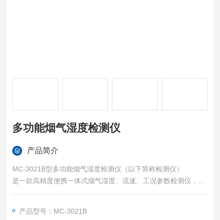
多功能烟气湿度检测仪
产品简介
MC-3021B型多功能烟气湿度检测仪（以下简称检测仪）
是一款高精度便携一体式烟气湿度、流速、工况参数检测仪，
仪器采用传感器，自带温度、压力补偿修正，具有测量
精度高，耐腐蚀，使用温度范围宽等优点，广泛应用于锅炉、
产品型号：MC-3021B
炉窑以及各种排风管道的烟气湿度、烟气流速、烟气流量、