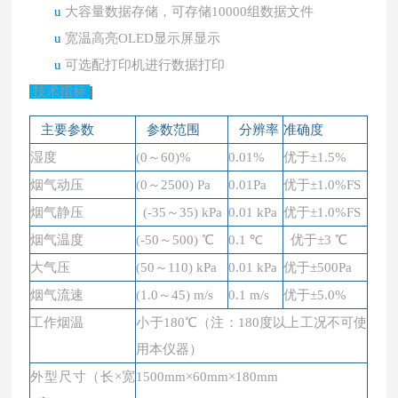
u
大容量数据存储，可存储10000组数据文件
u
宽温高亮OLED显示屏显示
u
可选配打印机进行数据打印
技术指标
主要参数
参数范围
分辨率
准确度
湿度
(0～60)%
0.01%
优于±1.5%
烟气动压
(0～2500) Pa
0.01Pa
优于±1.0%FS
烟气静压
(-35～35) kPa
0.01 kPa
优于±1.0%FS
烟气温度
(-50～500) ℃
0.1 ℃
优于±3 ℃
大气压
(50～110) kPa
0.01 kPa
优于±500Pa
烟气流速
(1.0～45) m/s
0.1 m/s
优于±5.0%
工作烟温
小于180℃（注：180度以上工况不可使
用本仪器）
外型尺寸（长×宽
1500mm×60mm×180mm