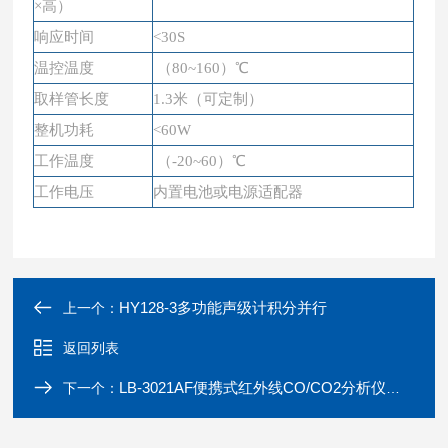
×高）
响应时间
<30S
温控温度
（
80~160）℃
取样管长度
1.3米（可定制）
整机功耗
<60W
工作温度
（
-20~60）℃
工作电压
内置电池或电源适配器
HY128-3多功能声级计积分并行
上一个：
返回列表
LB-3021AF便携式红外线CO/CO2分析仪气体元素
下一个：