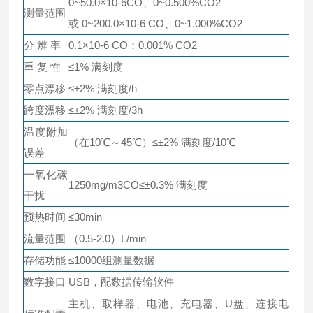
0~50.0×10-6CO、0~0.500%CO2
测量范围
或 0~200.0×10-6 CO、0~1.000%CO2
分 辨 率
0.1×10-6 CO；0.001% CO2
重 复 性
≤1% 满刻度
零点漂移
≤±2% 满刻度/h
跨度漂移
≤±2% 满刻度/3h
温度附加
（在10℃～45℃）≤±2% 满刻度/10℃
误差
一氧化碳
1250mg/m3CO≤±0.3% 满刻度
干扰
预热时间
≤30min
流量范围
（0.5-2.0）L/min
存储功能
≤10000组测量数据
数字接口
USB，配数据传输软件
主机、取样器、电池、充电器、U盘、连接电