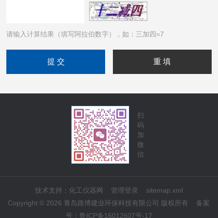
请输入计算结果（填写阿拉伯数字），如：三加四=7
扫
码
加
微
信
技术支持：
化工仪器网
管理登录
sitemap.xml
Copyright © 2026 青岛路博建业环保科技有限公司 版权所有
备案
号：
鲁ICP备16012607号-17