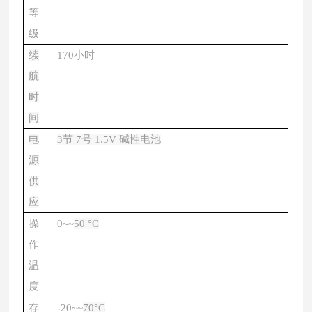
等
级
续
170小时
航
时
间
电
3节 7号 1.5V 碱性电池
源
供
应
操
0~~
50 °C
作
温
度
存
-20~~
70°C