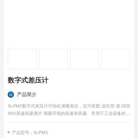
数字式差压计
产品简介
Si-PM3数字式差压计可轻松测量差压，也可搭配 皮托管 或 DEB
IMO风速风量测片 测量环境的风速和风量。常用于工业设备的维
护或管道检查等工作，是暖通制冷领域专业人士的理想工具，测
量结果准确、可靠。
产品型号：Si-PM3