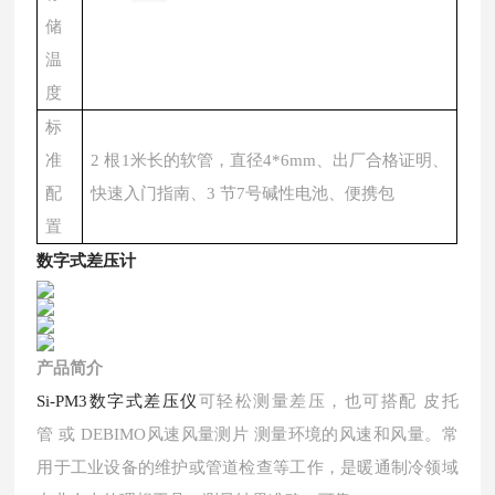
储
温
度
标
准
2 根1米长的软管，直径4*6mm、
出厂合格证明、
配
快速入门指南、3 节7号碱性电池、便携包
置
数字式差压计
产品简介
Si-PM3数字式差压仪
可轻松测量差压，也可搭配
皮托
管
或
DEBIMO风速风量测片
测量环境的风速和风量。常
用于工业设备的维护或管道检查等工作，是暖通制冷领域