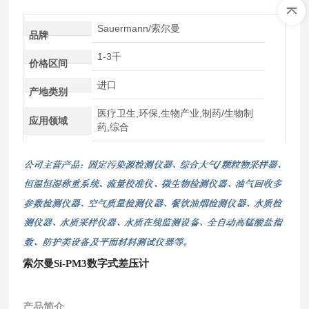
Sauermann/索尔曼
品牌
1-3千
价格区间
进口
产地类别
医疗卫生,环保,生物产业,制药/生物制
应用领域
药,综合
索尔曼
Si-PM3
数字式差压计
产品简介