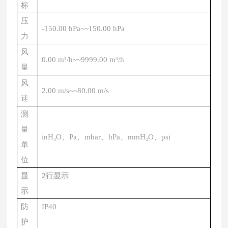
标
压
-150.00 hPa~~150.00 hPa
力
风
0.00 m³/h~~9999.00 m³/h
量
风
2.00 m/s~~80.00 m/s
速
测
量
inH₂O、Pa、mbar、hPa、mmH₂O、psi
单
位
显
2行显示
示
防
IP40
护