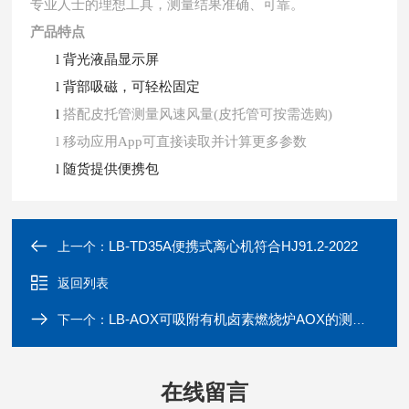
专业人士的理想工具，测量结果准确、可靠。
产品特点
l
背光液晶显示屏
l
背部吸磁，可轻松固定
l
搭配皮托管测量风速风量
(皮托管可按需选购)
l
移动应用
App可直接读取并计算更多参数
l
随货提供便携包
LB-TD35A便携式离心机符合HJ91.2-2022
上一个：
返回列表
LB-AOX可吸附有机卤素燃烧炉AOX的测定仪高纯材质
下一个：
在线留言