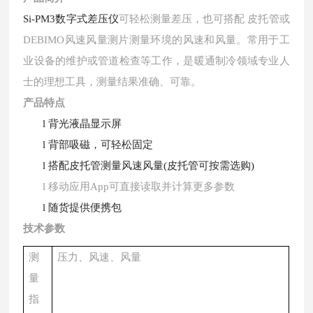
Si-PM3数字式差压仪
可轻松测量差压，也可搭配
皮托管
或
DEBIMO风速风量测片
测量环境的风速和风量。常用于工
业设备的维护或管道检查等工作，是暖通制冷领域专业人
士的理想工具，测量结果准确、可靠。
产品特点
l
背光液晶显示屏
l
背部吸磁，可轻松固定
l
搭配皮托管测量风速风量(皮托管可按需选购)
l
移动应用App可直接读取并计算更多参数
l
随货提供便携包
技术参数
测
压力、风速、风量
量
指