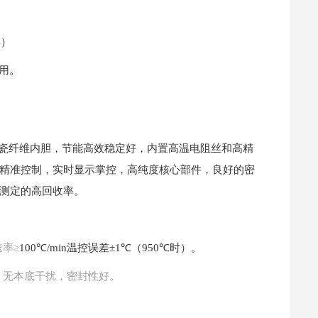
年）
用。
瓷纤维内胆，节能高效稳定好，内置高温电阻丝和高精
精准控制，实时显示掌控，高纯度核心部件，良好的密
测定的高回收率。
速率
≥
100
℃
/min
温控误差
±1℃
（
950℃
时）。
，无本底干扰，密封性好。