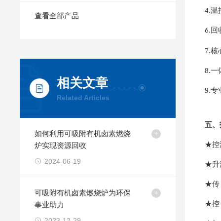
4.
温
查看全部产品
回
6.
7
.
核
8.
一
相关文章
9.
专
Related Articles
五、
如何利用可吸附有机卤素燃烧
★控
炉实现资源回收
2024-06-19
★升
★传
可吸附有机卤素燃烧炉为环保
★控
事业助力
2023-12-29