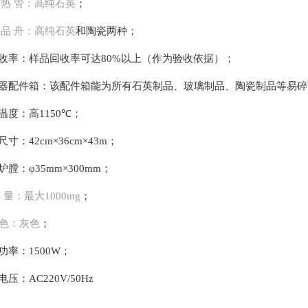
热 管：高纯石英
；
品 舟：高纯石英
和陶瓷两种；
收率：样品回收率可达
80%
以上（作为验收依据）；
器配件箱：该配件箱能为所有石英制品、玻璃制品、陶瓷制品等易碎
温度：高
1
15
0℃
；
尺寸：
42cm×36cm×43m
；
炉膛：
φ35mm×300mm
；
 量：最大
1000mg
；
色：灰色
；
功率：
1500W
；
电压：
AC220V/50H
z