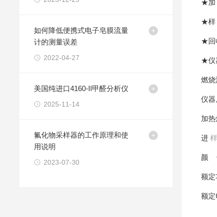
★加
★样
如何降低便携式电子皂膜流量
★回
计的测量误差
2022-04-27
★仪
燃烧
美国纯进口4160-II甲醛分析仪
仪器
2025-11-14
加热
氟化物采样器的工作原理和使
进
样
用说明
颜
2023-07-30
额定
额定