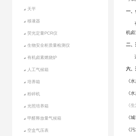
天平
一、
移液器
机卤
荧光定量PCR仪
二、
生物安全柜质量检测仪
有机卤素燃烧炉
六、
人工气候箱
《水
培养箱
《水
粉碎机
《生
光照培养箱
《城
甲醛释放量气候箱
《污
空盒气压表