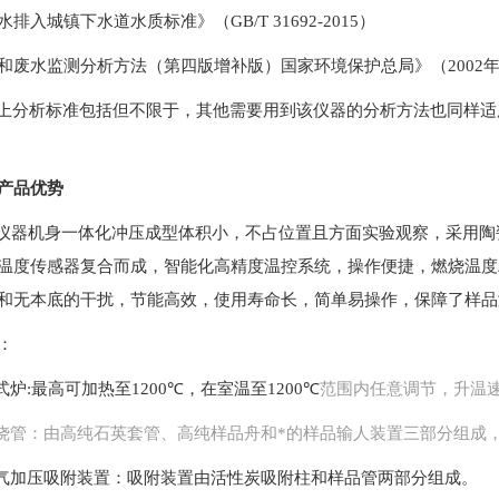
水排入城镇下水道水质标准》（
GB/T 31692-2015
）
和废水监测分析方法（第四版增补版）国家环境保护总局》（
2002
上分析标准包括但不限于，其他需要用到该仪器的分析方法也同样适
产品优势
仪器机身一体化冲压成型体积小，不占位置且方面实验观察，采用陶
温度传感器复合而成，智能化高精度温控系统，操作便捷，燃烧温度
和无本底的干扰，节能高效，使用寿命长，简单易操作，保障了样品
：
式炉
:
最高可加热至
1200℃
，在室温至
1200℃
范围内任意调节，升温
烧管：由高纯石英套管、高纯样品舟和
*的样品输人装置三部分组成
气加压吸附装置：吸附装置由活性炭吸附柱和样品管两部分组成。