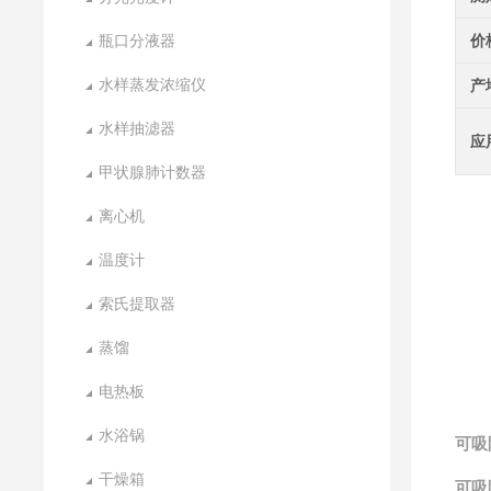
瓶口分液器
价
水样蒸发浓缩仪
产
水样抽滤器
应
甲状腺肺计数器
离心机
温度计
索氏提取器
蒸馏
电热板
水浴锅
可吸
干燥箱
可吸