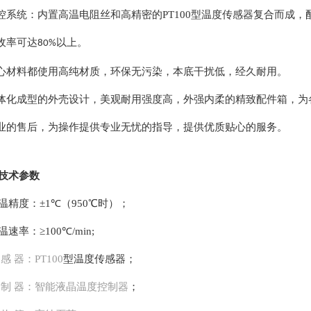
控系统：内置高温电阻丝和高精密的
PT100
型温度传感器复合而成，
收率可达
以上。
80%
心材料都使用高纯材质，环保无污染，本底干扰低，经久耐用。
体化成型的外壳设计，美观耐用强度高，外强内柔的精致配件箱，为
业的售后，为操作提供专业无忧的指导，提供优质贴心的服务。
技术参数
温精度：
±1℃
（
950
℃时）；
温速率：≥
100
℃
/min;
感 器：
PT100
型温度传感器；
制 器：智能液晶温度控制器
；