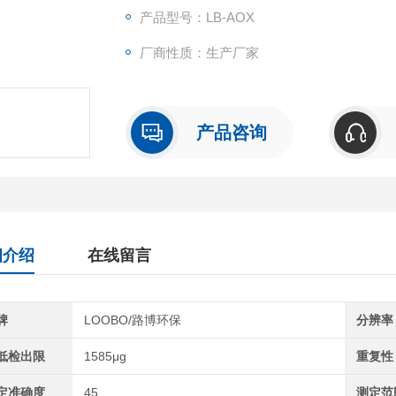
产品型号：LB-AOX
厂商性质：生产厂家
产品咨询
细介绍
在线留言
牌
LOOBO/路博环保
分辨率
低检出限
1585μg
重复性
定准确度
45
测定范