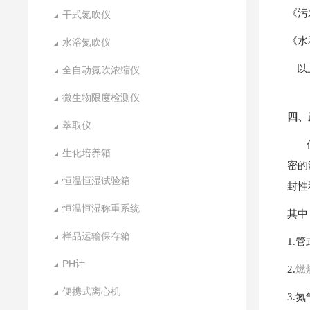
《污
干式氮吹仪
《水
水浴氮吹仪
以
全自动氮吹浓缩仪
微生物限度检测仪
四、
萃取仪
生化培养箱
密的
恒温恒湿试验箱
封性
恒温恒湿称重系统
其中
样品运输保存箱
1.
管
PH计
2.
燃
便携式离心机
3.
氮