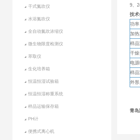
9、
干式氮吹仪
技术
水浴氮吹仪
功率
全自动氮吹浓缩仪
加热
样品
微生物限度检测仪
干燥
萃取仪
电源
生化培养箱
样品
恒温恒湿试验箱
外形
恒温恒湿称重系统
样品运输保存箱
青岛
PH计
便携式离心机