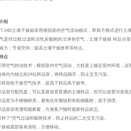
介绍
-RT-24D土壤干燥箱采用模拟室内空气流动模式，即风干模式进行
气是经过粗过滤和活性炭吸附的洁净热空气，土壤干燥箱 样品分
省力；节省空间；提高土壤干燥效率等特点。
特点
采用空气扰动技术，模拟室内空气流动，大程度上接近室内环境，达
箱体内为独立的24位样品室，将样品隔开，防止交叉污染。
采样加热干燥空气技术，提高了样品风干效率。
样品室可配托盘，可以直接放置普通的土壤样品，也可以放置河道底
样品室为不锈钢材质，避免化学腐蚀和有机物吸附；易于清理。
样品室设有透明观察窗，方便客户随时观察样品状态。
采样了*空气过滤和吸附技术，防止样品的二次交叉污染。
干燥箱底部装有滚轮，方便移动。