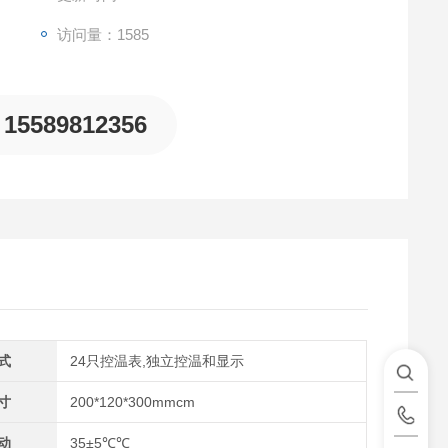
访问量：1585
15589812356
式
24只控温表,独立控温和显示
寸
200*120*300mmcm
动
35±5℃℃