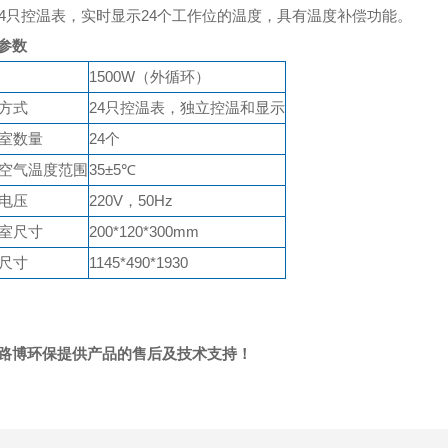
24只控温表，实时显示24个工作位的温度，具有温度补偿功能。
参数
1500W（外循环）
方式
24只控温表，独立控温和显示
室数量
24个
空气温度范围
35±5℃
电压
220V，50Hz
室尺寸
200*120*300mm
尺寸
1145*490*1930
路博环保提供产品的售后及技术支持！