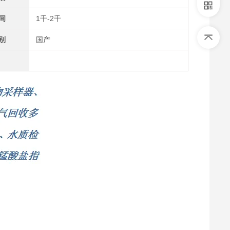
间
1千-2千
别
国产