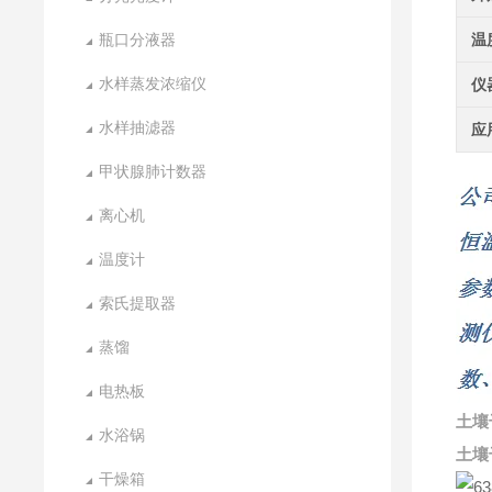
瓶口分液器
温
水样蒸发浓缩仪
仪
水样抽滤器
应
甲状腺肺计数器
离心机
温度计
索氏提取器
蒸馏
电热板
土壤
水浴锅
土壤
干燥箱