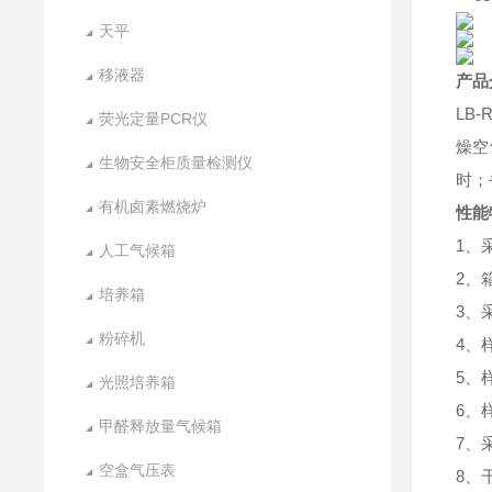
天平
移液器
产品
LB
荧光定量PCR仪
燥空
生物安全柜质量检测仪
时；
有机卤素燃烧炉
性能
1、
人工气候箱
2、
培养箱
3、
粉碎机
4、
5、
光照培养箱
6、
甲醛释放量气候箱
7、
空盒气压表
8、