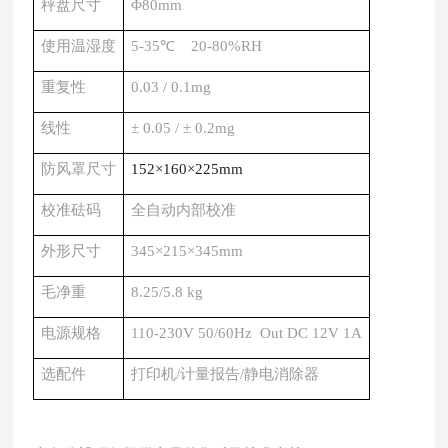
秤盘尺寸
Φ
80mm
使用
温湿
度
5-35
℃
20-80%RH
重复性
0
.
03 / 0
.
1
mg
线性
± 0
.
0
5
/ ±
0
.
2
mg
防风罩尺寸
1
52
×1
60
×225
mm
校准砝码
全自动内部校准
外形
尺寸
345×215×345mm
毛净
重
8.25/5.8 kg
电源规格
110-230V 50/60Hz Out DC 12V 1A
选配件
打印机
/计量报告/静电消除器