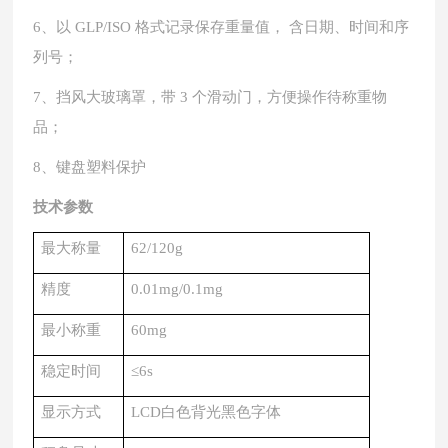
6、
以
GLP/ISO 格式记录保存重量值， 含日期、时间和序
列号
；
7、
挡风大玻璃罩，带
3 个滑动门，方便操作待称重物
品
；
8、
键盘塑料保护
技术参数
最大称量
62/120
g
精度
0.01mg/0.1mg
最小称重
60mg
稳定时间
≤
6s
显示方式
LCD
白色背光黑色字体