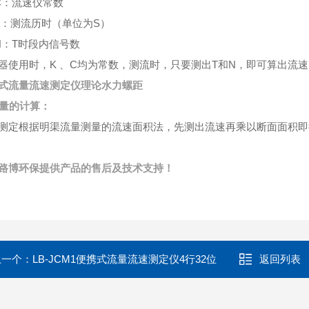
：流速仪常数
测流历时（单位为S）
：T时段内信号数
器使用时，K 、C均为常数，测流时，只要测出T和N，即可算出流速
式流量流速测定仪理论水力螺距
 流量的计算：
测定根据明渠流量测量的流速面积法，先测出流速再乘以断面面积即
路博环保提供产品的售后及技术支持！
上一个：
LB-JCM1便携式流量流速测定仪4行32位
返回列表