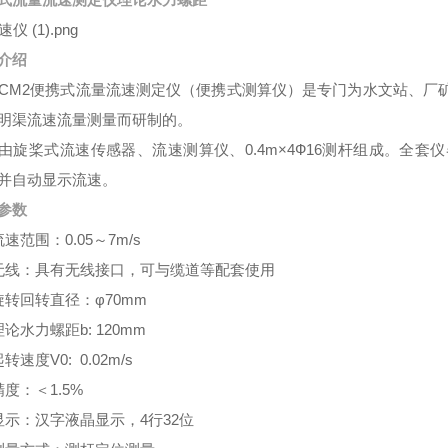
介绍
-JCM2便携式流量流速测定仪（便携式测算仪）是专门为水文站、
明渠流速流量测量而研制的。
由旋桨式流速传感器、流速测算仪、0.4m×4Ф16测杆组成。全
并自动显示流速。
参数
速范围：0.05～7m/s
无线：具有无线接口，可与缆道等配套使用
旋转回转直径：φ70mm
理论水力螺距b: 120mm
转速度V0: 0.02m/s
精度：＜1.5%
显示：汉字液晶显示，4行32位