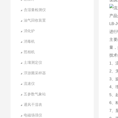
含湿量检测仪
产品
油气回收装置
LB
消化炉
进行
主要
消毒机
量，
照相机
技术
土壤测定仪
1、流
2、
浮游菌采样器
3、
流速仪
4、
五参数气象站
5、起
6、
通风干湿表
7、
电磁场强仪