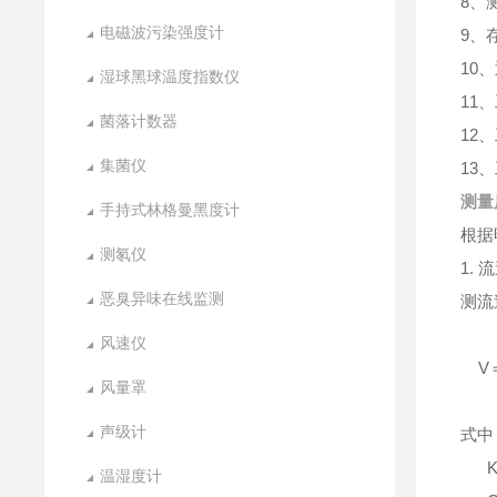
8、
电磁波污染强度计
9、
10
湿球黑球温度指数仪
11
菌落计数器
12、
集菌仪
13
测量
手持式林格曼黑度计
根据
测氡仪
1.
恶臭异味在线监测
测流
风速仪
V＝
风量罩
声级计
式中
K
温湿度计